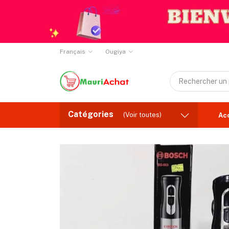
Français
Ougiya
Catégories
(Voir toutes)
Ac