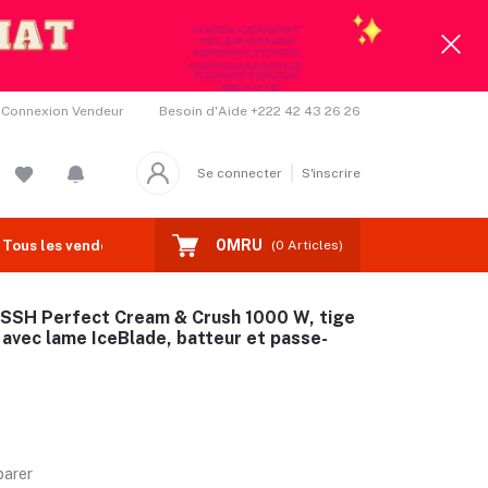
Besoin d'Aide
+222 42 43 26 26
Connexion Vendeur
Se connecter
S'inscrire
0MRU
Tous les vendeurs
Coupons
Deal de la Semaine
(
0
Articles)
OSSH Perfect Cream & Crush 1000 W, tige
 avec lame IceBlade, batteur et passe-
arer