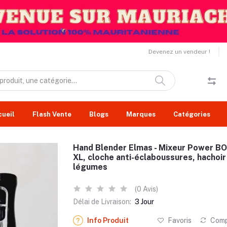
Devenez un vendeur !
cueil
Flash Vente
Blogs
Marques
Catégories
Hand Blender Elmas - Mixeur Power B
XL, cloche anti-éclaboussures, hachoir
légumes
(0 Avis)
Délai de Livraison:
3 Jour
Info Produit
Favoris
Comp