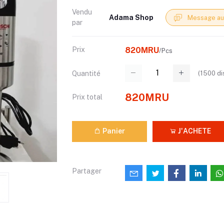
Vendu
Adama Shop
Message au
par
Prix
820MRU
/Pcs
(
1500
di
Quantité
820MRU
Prix ​​total
Panier
J'ACHETE
Partager