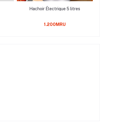
Hachoir Électrique 5 litres
Hachoir 
1.200MRU
1.50